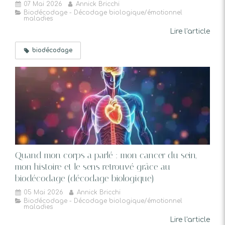
07 Mai 2026
Annick Bricchi
Biodécodage - Décodage biologique/émotionnel
maladies
Lire l'article
biodécodage
Quand mon corps a parlé : mon cancer du sein,
mon histoire et le sens retrouvé grâce au
biodécodage (décodage biologique)
05 Mai 2026
Annick Bricchi
Biodécodage - Décodage biologique/émotionnel
maladies
Lire l'article