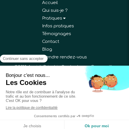
Accueil
Qui suis-je ?
Pratiques
Infos pratiques
Témoignages
Contact
Blog
Prendre rendez-vous
©2018 Annick Bricchi - Sophrologue Gargenville
Plan du site
Mentions légales
Création et référencement du site par Simplébo
Site partenaire de
Annuaire Thérapeutes