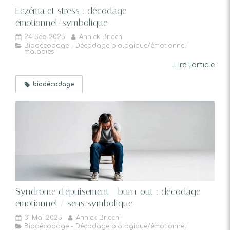
Eczéma et stress : décodage
émotionnel/symbolique
24 Sep 2025
Annick Bricchi
Biodécodage - Décodage biologique/émotionnel
maladies
Lire l'article
biodécodage
Syndrome d'épuisement - burn-out : décodage
émotionnel / sens symbolique
31 Mai 2025
Annick Bricchi
Biodécodage - Décodage biologique/émotionnel