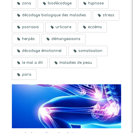
zona
biodécodage
hypnose
décodage biologique des maladies
stress
psoriasis
urticaire
eczéma
herpès
démangeaisons
décodage émotionnel
somatisation
le mal a dit
maladies de peau
paris