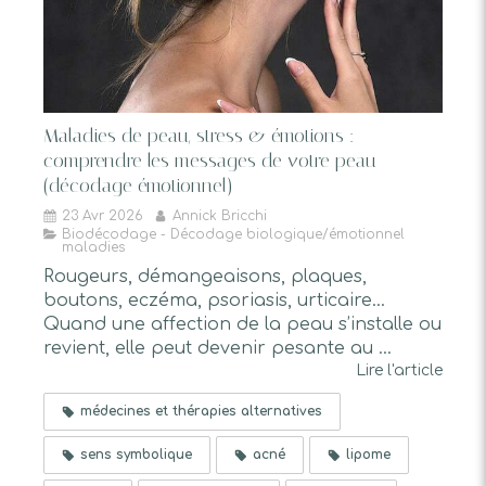
Maladies de peau, stress & émotions :
comprendre les messages de votre peau
(décodage émotionnel)
23 Avr 2026
Annick Bricchi
Biodécodage - Décodage biologique/émotionnel
maladies
Rougeurs, démangeaisons, plaques,
boutons, eczéma, psoriasis, urticaire…
Quand une affection de la peau s’installe ou
revient, elle peut devenir pesante au ...
Lire l'article
médecines et thérapies alternatives
sens symbolique
acné
lipome