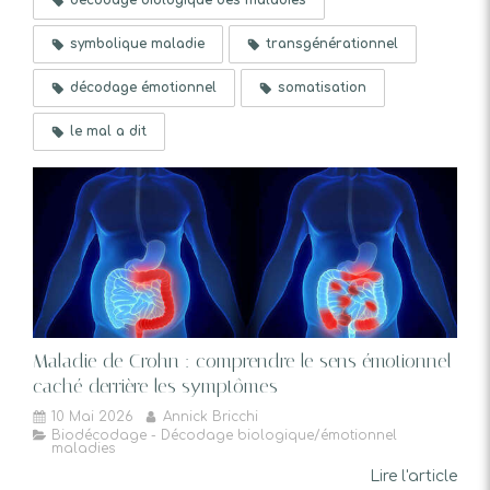
décodage biologique des maladies
symbolique maladie
transgénérationnel
décodage émotionnel
somatisation
le mal a dit
Maladie de Crohn : comprendre le sens émotionnel
caché derrière les symptômes
10 Mai 2026
Annick Bricchi
Biodécodage - Décodage biologique/émotionnel
maladies
Lire l'article