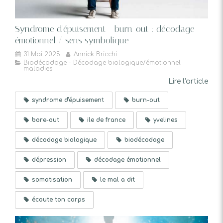
Syndrome d'épuisement - burn-out : décodage
émotionnel / sens symbolique
31 Mai 2025
Annick Bricchi
Biodécodage - Décodage biologique/émotionnel
maladies
Lire l'article
syndrome d'épuisement
burn-out
bore-out
ile de france
yvelines
décodage biologique
biodécodage
dépression
décodage émotionnel
somatisation
le mal a dit
écoute ton corps