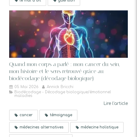
le mal a dit
guérison
Quand mon corps a parlé : mon cancer du sein,
mon histoire et le sens retrouvé grâce au
biodécodage (décodage biologique)
05 Mai 2026
Annick Bricchi
Biodécodage - Décodage biologique/émotionnel
maladies
Lire l'article
cancer
témoignage
médecines alternatives
médecine holistique