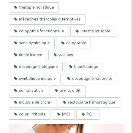
thérapie holistique
médecines thérapies alternatives
colopathie fonctionnelle
intestin irritable
sens symbolique
colopathie
ile de france
yvelines
décodage biologique
biodécodage
symbolique maladie
décodage émotionnel
somatisation
le mal a dit
maladie de crohn
rectocolite hémorragique
colon irritable
MICI
RCH