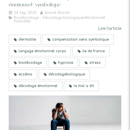
émotionnel/symbolique
24 Sep 2025
Annick Bricchi
Biodécodage - Décodage biologique/émotionnel
maladies
Lire l'article
dermatite
compensation sens symbolique
langage émotionnel corps
ile de france
biodécodage
hypnose
stress
eczéma
décodagebiologique
décodage émotionnel
le mal a dit