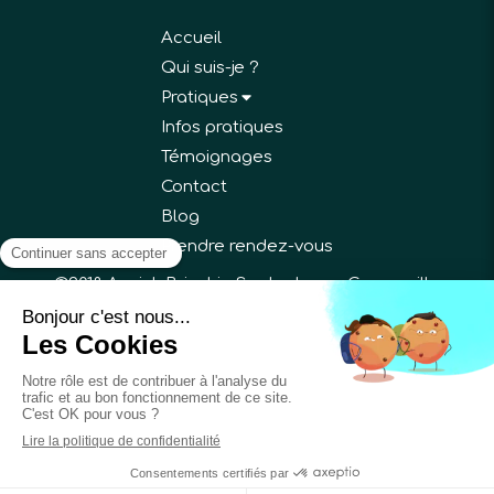
Accueil
Qui suis-je ?
Pratiques
Infos pratiques
Témoignages
Contact
Blog
Prendre rendez-vous
©2018 Annick Bricchi - Sophrologue Gargenville
Plan du site
Mentions légales
Création et référencement du site par Simplébo