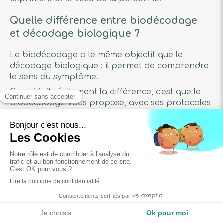
Quelle différence entre biodécodage
et décodage biologique ?
Le biodécodage a le même objectif que le
décodage biologique : il permet de comprendre
le sens du symptôme.
Ce qui fait réellement la différence, c'est que le
biodécodage vous propose, avec ses protocoles
qui lui sont spécifiques, des techniques de
transformation intérieure'. Il s'agit d'outils
pratiques qui vont permettre un changement
profond pour un mieux-être durable.
La compréhension du symptôme n'est
généralement pas suffisante pour aller mieux.
Le biodécodage peut-il aider à
soulager l'endométriose ?