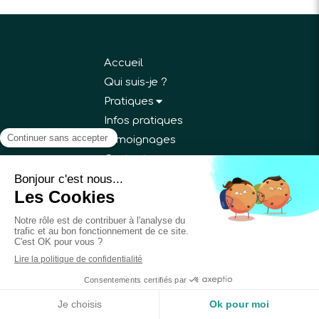
Accueil
Qui suis-je ?
Pratiques
Infos pratiques
Témoignages
Contact
Blog
Prendre rendez-vous
©2018 Annick Bricchi - Sophrologue Gargenville
Plan du site
Mentions légales