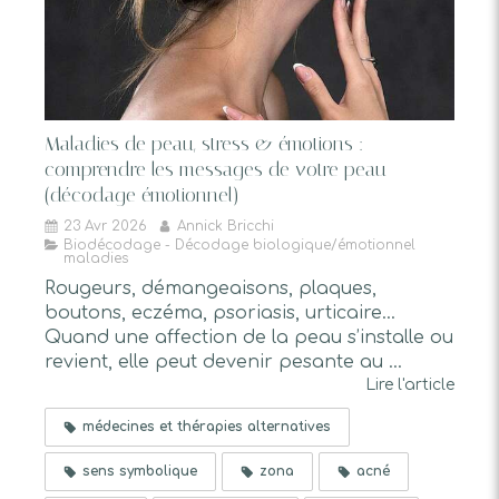
Maladies de peau, stress & émotions :
comprendre les messages de votre peau
(décodage émotionnel)
23 Avr 2026
Annick Bricchi
Biodécodage - Décodage biologique/émotionnel
maladies
Rougeurs, démangeaisons, plaques,
boutons, eczéma, psoriasis, urticaire…
Quand une affection de la peau s’installe ou
revient, elle peut devenir pesante au ...
Lire l'article
médecines et thérapies alternatives
sens symbolique
zona
acné