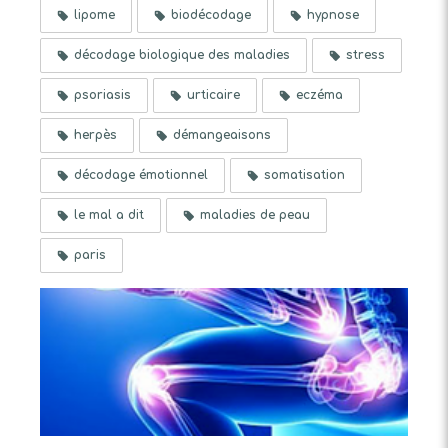
lipome
biodécodage
hypnose
décodage biologique des maladies
stress
psoriasis
urticaire
eczéma
herpès
démangeaisons
décodage émotionnel
somatisation
le mal a dit
maladies de peau
paris