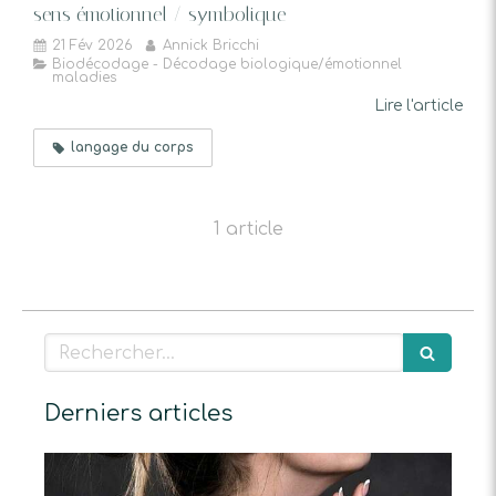
sens émotionnel / symbolique
21 Fév 2026
Annick Bricchi
Biodécodage - Décodage biologique/émotionnel
maladies
Lire l'article
langage du corps
1 article
Rechercher
Derniers articles