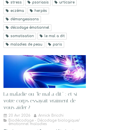
stress
psoriasis
urticaire
eczéma
herpès
démangeaisons
décodage émotionnel
somatisation
le mal a dit
maladies de peau
paris
La maladie ou "le mal a dit" : et si
votre corps essayait vraiment de
vous aider ?
20 Avr 2026
Annick Bricchi
Biodécodage - Décodage biologique/
émotionnel maladies