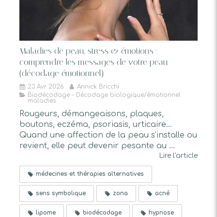
Maladies de peau, stress & émotions :
comprendre les messages de votre peau
(décodage émotionnel)
23 Avr 2026
Annick Bricchi
Biodécodage - Décodage biologique/émotionnel
maladies
Rougeurs, démangeaisons, plaques,
boutons, eczéma, psoriasis, urticaire…
Quand une affection de la peau s’installe ou
revient, elle peut devenir pesante au ...
Lire l'article
médecines et thérapies alternatives
sens symbolique
zona
acné
lipome
biodécodage
hypnose