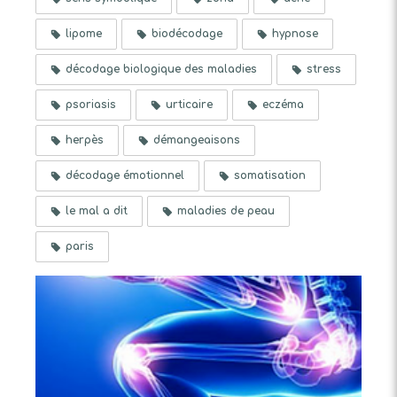
lipome
biodécodage
hypnose
décodage biologique des maladies
stress
psoriasis
urticaire
eczéma
herpès
démangeaisons
décodage émotionnel
somatisation
le mal a dit
maladies de peau
paris