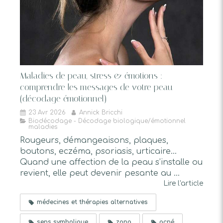
Maladies de peau, stress & émotions :
comprendre les messages de votre peau
(décodage émotionnel)
23 Avr 2026
Annick Bricchi
Biodécodage - Décodage biologique/émotionnel
maladies
Rougeurs, démangeaisons, plaques,
boutons, eczéma, psoriasis, urticaire…
Quand une affection de la peau s’installe ou
revient, elle peut devenir pesante au ...
Lire l'article
médecines et thérapies alternatives
sens symbolique
zona
acné