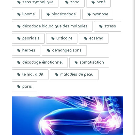
sens symbolique
zona
acné
lipome
biodécodage
hypnose
décodage biologique des maladies
stress
psoriasis
urticaire
eczéma
herpès
démangeaisons
décodage émotionnel
somatisation
le mal a dit
maladies de peau
paris