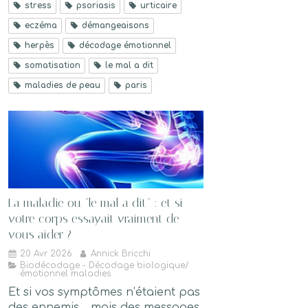
stress
psoriasis
urticaire
eczéma
démangeaisons
herpès
décodage émotionnel
somatisation
le mal a dit
maladies de peau
paris
La maladie ou "le mal a dit" : et si
votre corps essayait vraiment de
vous aider ?
20 Avr 2026
Annick Bricchi
Biodécodage - Décodage biologique/
émotionnel maladies
Et si vos symptômes n’étaient pas
des ennemis… mais des messages