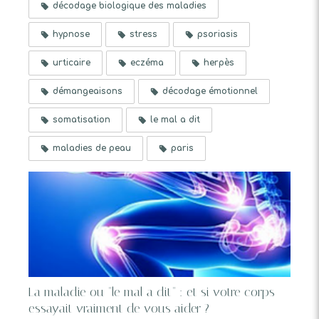
décodage biologique des maladies
hypnose
stress
psoriasis
urticaire
eczéma
herpès
démangeaisons
décodage émotionnel
somatisation
le mal a dit
maladies de peau
paris
La maladie ou "le mal a dit" : et si votre corps
essayait vraiment de vous aider ?