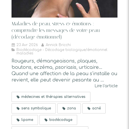
Maladies de peau, stress & émotions :
comprendre les messages de votre peau
(décodage émotionnel)
23 Avr 2026
Annick Bricchi
Biodécodage - Décodage biologique/émotionnel
maladies
Rougeurs, démangeaisons, plaques,
boutons, eczéma, psoriasis, urticaire…
Quand une affection de la peau s’installe ou
revient, elle peut devenir pesante au ...
Lire l'article
médecines et thérapies alternatives
sens symbolique
zona
acné
lipome
biodécodage