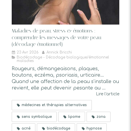
Maladies de peau, stress & émotions :
comprendre les messages de votre peau
(décodage émotionnel)
23 Avr 2026
Annick Bricchi
Biodécodage - Décodage biologique/émotionnel
maladies
Rougeurs, démangeaisons, plaques,
boutons, eczéma, psoriasis, urticaire…
Quand une affection de la peau s’installe ou
revient, elle peut devenir pesante au ...
Lire l'article
médecines et thérapies alternatives
sens symbolique
lipome
zona
acné
biodécodage
hypnose