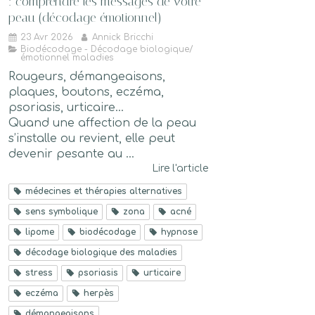
: comprendre les messages de votre
peau (décodage émotionnel)
23 Avr 2026
Annick Bricchi
Biodécodage - Décodage biologique/
émotionnel maladies
Rougeurs, démangeaisons,
plaques, boutons, eczéma,
psoriasis, urticaire…
Quand une affection de la peau
s’installe ou revient, elle peut
devenir pesante au ...
Lire l'article
médecines et thérapies alternatives
sens symbolique
zona
acné
lipome
biodécodage
hypnose
décodage biologique des maladies
stress
psoriasis
urticaire
eczéma
herpès
démangeaisons