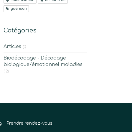
guérison
Catégories
Articles
(3)
Biodécodage - Décodage
biologique/émotionnel maladies
(12)
g
Prendre rendez-vous