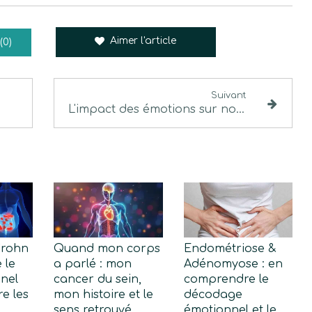
Aimer l'article
(0)
Suivant
L'impact des émotions sur notre santé
Crohn
Quand mon corps
Endométriose &
 le
a parlé : mon
Adénomyose : en
nel
cancer du sein,
comprendre le
e les
mon histoire et le
décodage
sens retrouvé
émotionnel et le