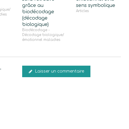
grâce au
sens symbolique
ique/
Articles
biodécodage
dies
(décodage
biologique)
Biodécodage -
Décodage biologique/
émotionnel maladies
r
Laisser un commentaire