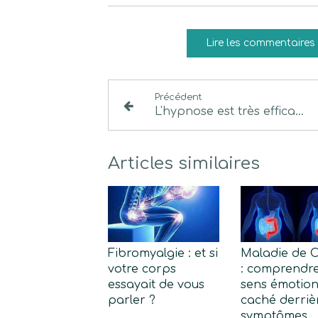
Lire les commentaires 
Précédent
L'hypnose est très efficace sur les enfants
Articles similaires
Fibromyalgie : et si
Maladie de 
votre corps
: comprendre
essayait de vous
sens émotion
parler ?
caché derrièr
symptômes