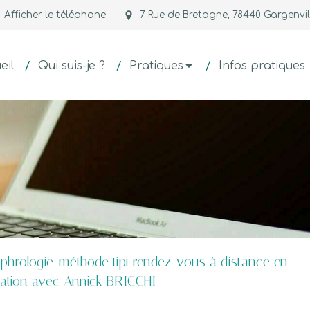
Afficher le téléphone
7 Rue de Bretagne, 78440 Gargenvil
eil
Qui suis-je ?
Pratiques
Infos pratiques
hrologie-méthode tipi rendez-vous à distance en
tation avec Annick BRICCHI