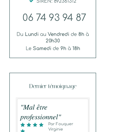
SIREN: 892361312
06 74 93 94 87
Du
Lundi
au
Vendredi
de
8h
à
20h30
Le
Samedi
de
9h
à
18h
Dernier témoignage
"Mal être
professionnel"
Par Fouquer
Virginie