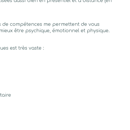
isées aussi bien en présentiel et à distance (en
es de compétences me permettent de vous
ieux être psychique, émotionnel et physique.
es est très vaste :
taire